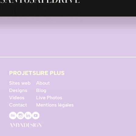
PROJETS
LIRE PLUS
Sites web
About
Designs
Blog
Videos
Live Photos
Contact
Mentions légales
AMYXDESIGN